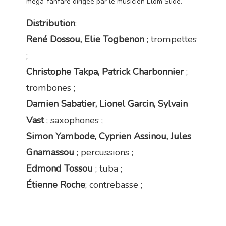
méga-fanfare dirigée par le musicien Elom Slide.
Distribution
:
René Dossou, Elie Togbenon
;
trompettes
;
Christophe Takpa, Patrick Charbonnier
;
trombones ;
Damien Sabatier, Lionel Garcin, Sylvain
Vast
; saxophones ;
Simon Yambode, Cyprien Assinou, Jules
Gnamassou
; percussions ;
Edmond Tossou
; tuba ;
Étienne Roche
; contrebasse ;